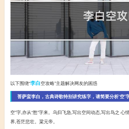
李白
以下围绕“
空攻略”主题解决网友的困惑
菩萨蛮李白，古典诗歌特别讲究练字，请简要分析‘空’
空”字,亦从“愁”字来。乌归飞急,写出空间动态,写出鸟之
界,苍茫悲壮。粱元帝。