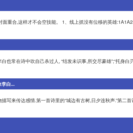
面重合,这样才不会空技能。 1、线上抓没有位移的英雄:1A1A23
白也常在诗中吹自己杀过人, “结发未识事,所交尽豪雄”;“托身白
白...
物描写来传达感情.第一首诗里的“城边有古树,日夕连秋声.”第二首