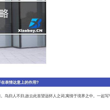
字在表情达意上的作用?
 心情。鸟归人不归,故云此首望远怀人之词,寓情于境界之中。一起写