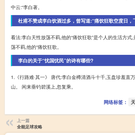
中云:“李白著。
杜甫不赞成李白饮酒过多，曾写道:“痛饮狂歌空度日，
看法:李白天性放荡不羁,他的“痛饮狂歌”是个人的生活方式,
荡不羁,他的“痛饮狂歌。
李白的关于“忧国忧民”的诗有哪些?
1.《行路难·其一》 唐代:李白金樽清酒斗十千,玉盘珍羞直
山。 闲来垂钓碧溪上,忽复乘。
网络标签：
上一篇
全能足球攻略