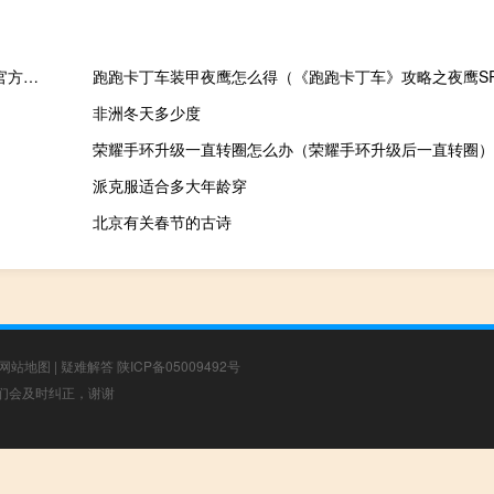
造梦西游5魔神辅助 V1.0 官方最新版（造梦西游5魔神辅助 V1.0 官方最新版功能简介）
跑跑卡丁车装甲夜鹰怎么得（《跑跑卡丁车》攻略之夜鹰S
非洲冬天多少度
荣耀手环升级一直转圈怎么办（荣耀手环升级后一直转圈）
派克服适合多大年龄穿
北京有关春节的古诗
网站地图
|
疑难解答
陕ICP备05009492号
，我们会及时纠正，谢谢