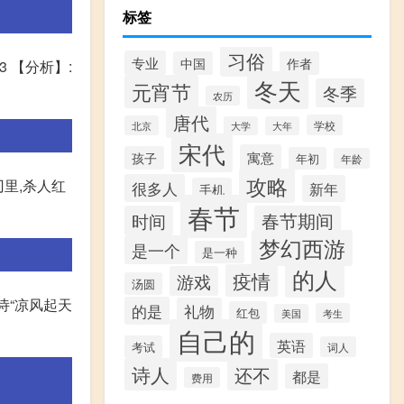
标签
习俗
专业
中国
作者
 【分析】:
冬天
元宵节
冬季
农历
唐代
学校
北京
大学
大年
宋代
寓意
孩子
年初
年龄
攻略
刃里,杀人红
很多人
新年
手机
春节
时间
春节期间
梦幻西游
是一个
是一种
的人
疫情
游戏
汤圆
诗“凉风起天
的是
礼物
红包
考生
美国
自己的
英语
考试
词人
诗人
还不
都是
费用