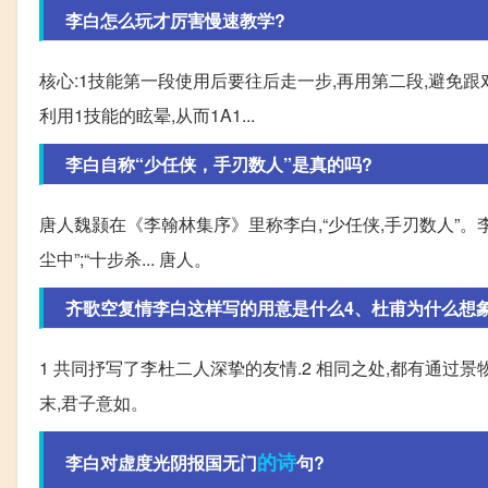
李白怎么玩才厉害慢速教学?
核心:1技能第一段使用后要往后走一步,再用第二段,避免跟对
利用1技能的眩晕,从而1A1...
李白自称“少任侠，手刃数人”是真的吗?
唐人魏颢在《李翰林集序》里称李白,“少任侠,手刃数人”。李
尘中”;“十步杀... 唐人。
齐歌空复情李白这样写的用意是什么4、杜甫为什么想象李
1 共同抒写了李杜二人深挚的友情.2 相同之处,都有通过景
末,君子意如。
的诗
李白对虚度光阴报国无门
句?