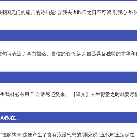
报国无门的痛苦的诗句是: 弃我去者昨日之日不可留,乱我心者
这句诗表达了李白豁达、自信的心态,认为自己具备独特的才华和价
天生我材必有用,千金散尽还复来。 【译文】人生得意之时就要尽
.在...
”挂起钩来,这便产生了富有浪漫气息的“溺死说”.五代时王定保在