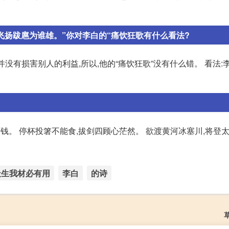
飞扬跋扈为谁雄。”你对李白的“痛饮狂歌有什么看法?
并没有损害别人的利益,所以,他的“痛饮狂歌”没有什么错。 看法:
万钱。 停杯投箸不能食,拔剑四顾心茫然。 欲渡黄河冰塞川,将登
天生我材必有用
李白
的诗