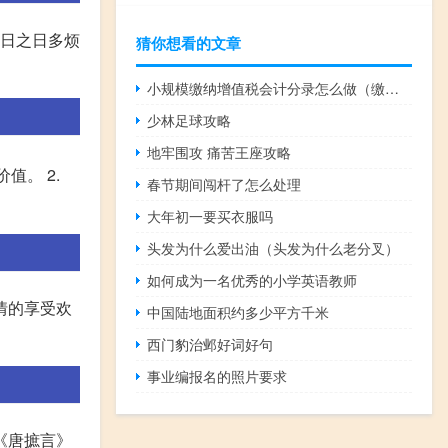
今日之日多烦
猜你想看的文章
小规模缴纳增值税会计分录怎么做（缴纳增值税会计分录怎么做）
少林足球攻略
地牢围攻 痛苦王座攻略
值。 2.
春节期间闯杆了怎么处理
大年初一要买衣服吗
头发为什么爱出油（头发为什么老分叉）
如何成为一名优秀的小学英语教师
情的享受欢
中国陆地面积约多少平方千米
西门豹治邺好词好句
事业编报名的照片要求
《唐摭言》