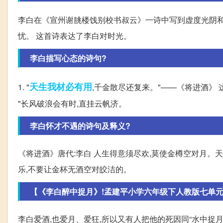
李白在《宣州谢朓楼饯别校书叔云》一诗中写到虚度光阴和
忧。 这首诗表达了李白对时光。
李白描写心态的诗句?
天生我材必有用
1. "
,千金散尽还复来。"——《将进酒》 
"长风破浪会有时,直挂云帆济。
李白怀才不遇的诗句及释义?
《将进酒》唐代:李白 人生得意须尽欢,莫使金樽空对月。
乐,不要让金杯无酒空对皎洁的。
【《李白醉中捉月》!孟建平小学六年级下人教版七单元A卷
李白爱酒,也爱月、爱狂,所以又有人把他的死因同“水中捉月