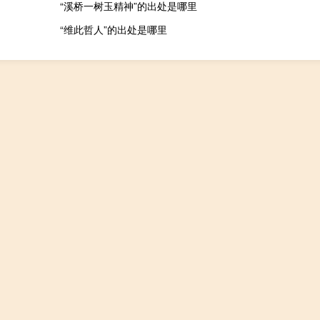
“溪桥一树玉精神”的出处是哪里
“维此哲人”的出处是哪里