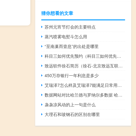
猜你想看的文章
苏州元宵节灯会的主要特点
蒸汽喷雾电熨斗怎么用
“至南巢而壹息”的出处是哪里
科目三如何优先预约（科目三如何优先预约?）
致远软件徐石简历（徐石-北京致远互联软件股份有限公司董事长兼总经理介绍）
450万存银行一年利息是多少
艾瑞泽7怎么样及艾瑞泽7能满足日常用车需要吗
数据网站对比哈兰德与罗纳尔多数据 哈兰德伤缺变少瓜帅不懂以前多特做了啥但我们24小时照顾他
袅袅凉风动的上一句是什么
大理石和玻钢石的区别在哪里