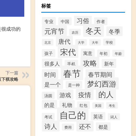
标签
习俗
专业
中国
作者
冬天
是很成功的
元宵节
冬季
农历
唐代
学校
北京
大学
大年
宋代
寓意
孩子
年初
年龄
攻略
很多人
新年
手机
春节
下一篇
时间
春节期间
版下棋攻略
梦幻西游
是一个
是一种
的人
疫情
游戏
汤圆
的是
礼物
红包
考生
美国
自己的
英语
考试
词人
诗人
还不
都是
费用