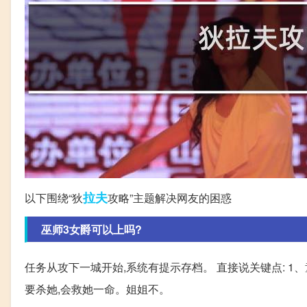
拉夫
以下围绕“狄
攻略”主题解决网友的困惑
巫师3女爵可以上吗?
任务从攻下一城开始,系统有提示存档。 直接说关键点: 
要杀她,会救她一命。姐姐不。