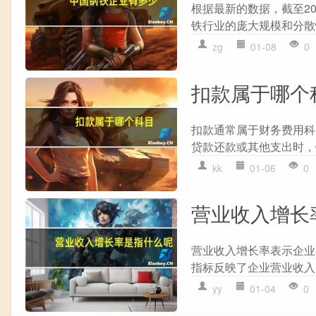
根据最新的数据，截至20
铁行业的庞大规模和分散
zg
01-08
0
扣款属于哪个
扣款通常属于财务费用科
贷款还款或其他支出时，
kk
01-06
0
营业收入增长
营业收入增长率表示企业
指标反映了企业营业收入
yy
01-04
0