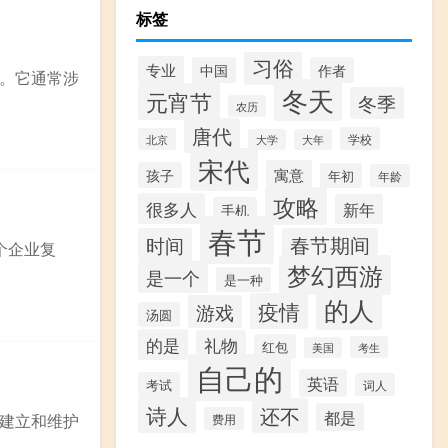
标签
习俗
专业
中国
作者
。它通常涉
冬天
元宵节
冬季
农历
唐代
学校
北京
大学
大年
宋代
寓意
孩子
年初
年龄
攻略
很多人
新年
手机
春节
时间
春节期间
个企业复
梦幻西游
是一个
是一种
的人
疫情
游戏
汤圆
的是
礼物
红包
考生
美国
自己的
英语
考试
词人
诗人
还不
都是
建立和维护
费用