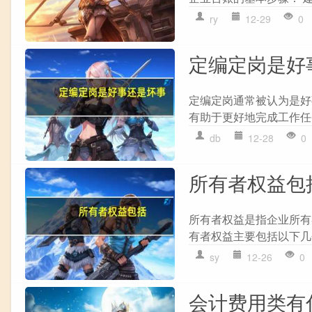
ry
12-29
0
定编定岗是好
定编定岗通常被认为是好
有助于更好地完成工作任务。
db
12-28
0
所有者权益包
所有者权益是指企业所有
有者权益主要包括以下几个部
sy
12-26
0
会计费用类有