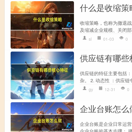
什么是收缩策
收缩策略，也称为撤退战
及缩减企业规模、关闭部
sl
01-03
0
供应链有哪些
供应链的特征主要包括：
杂。 2. 动态性 ：供应
gy
12-31
0
企业台账怎么
企业台账是企业日常运营
企业台账的基本步骤： 建立