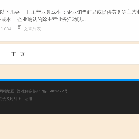
以下几类： 1. 主营业务成本 ：企业销售商品或提供劳务等主营
务成本 ：企业确认的除主营业务活动以...
634
文章列表
下一页
网站地图
|
疑难解答
陕ICP备05009492号
，我们会及时纠正，谢谢