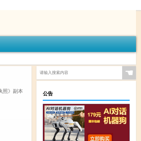
☚
业执照》副本
公告