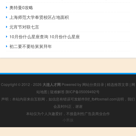
奥特曼0攻略
上海师范大学奉贤校区占地面积
元宵节对联七言
10月份什么星座查询 10月份什么星座
初二要不要给舅舅拜年
Copyright © 2012 - 2026
大连人才网
Powered by
网站分类目录
|
精选推荐文章
|
网
站地图
|
疑难解答
陕ICP备05009492号
声明：本站内容来自互联网，如信息有错误可发邮件到f_fb#foxmail.com说明，我们
会及时纠正，谢谢
本站仅为个人兴趣爱好，不接盈利性广告及商业合作
小男孩