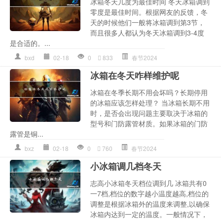
冰箱冬天几度为最佳时间 冬天冰箱调到
零度是最佳时间。根据网友的反馈，冬
天的时候他们一般将冰箱调到第3节，
而且很多人都认为冬天冰箱调到3-4度
是合适的。...
bxd
02-18
0
833
春节2024
冰箱在冬天咋样维护呢
冰箱在冬季长期不用会坏吗？长期停用
的冰箱应该怎样处理？ 当冰箱长期不用
时，是否会出现问题主要取决于冰箱的
型号和门防露管材质。如果冰箱的门防
露管是铜...
bxz
02-18
0
760
春节2024
小冰箱调几档冬天
志高小冰箱冬天档位调到几 冰箱共有0
一7档,档位的数字越小温度越高,档位的
调整是根据冰箱外的温度来调整,以确保
冰箱内达到一定的温度。一般情况下，