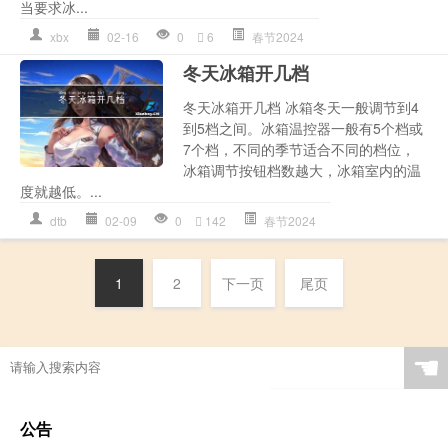
当要求冰...
xbx
02-16
0
6
春节2024
冬天冰箱开几档
冬天冰箱开几档 冰箱冬天一般调节到4
到5档之间。冰箱温控器一般有5个档或
7个档，不同的季节适合不同的档位，
冰箱调节按钮档数越大，冰箱室内的温
度就越低。...
dtb
02-09
0
142
春节2024
1
2
下一页
尾页
☚
公告