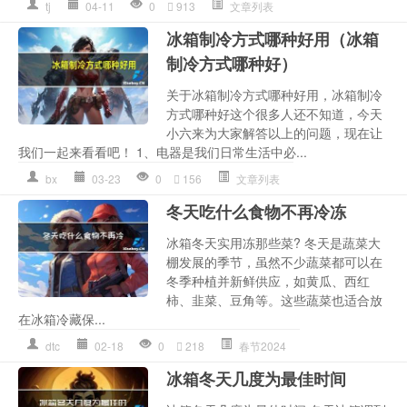
tj
04-11
0
913
文章列表
冰箱制冷方式哪种好用（冰箱
制冷方式哪种好）
关于冰箱制冷方式哪种好用，冰箱制冷
方式哪种好这个很多人还不知道，今天
小六来为大家解答以上的问题，现在让
我们一起来看看吧！ 1、电器是我们日常生活中必...
bx
03-23
0
156
文章列表
冬天吃什么食物不再冷冻
冰箱冬天实用冻那些菜? 冬天是蔬菜大
棚发展的季节，虽然不少蔬菜都可以在
冬季种植并新鲜供应，如黄瓜、西红
柿、韭菜、豆角等。这些蔬菜也适合放
在冰箱冷藏保...
dtc
02-18
0
218
春节2024
冰箱冬天几度为最佳时间