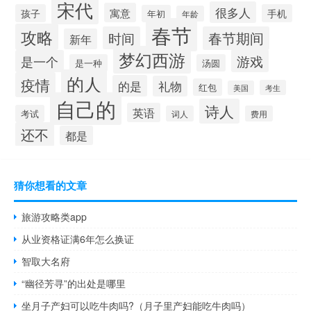
宋代
很多人
寓意
孩子
手机
年初
年龄
春节
攻略
时间
春节期间
新年
梦幻西游
游戏
是一个
是一种
汤圆
的人
疫情
的是
礼物
红包
考生
美国
自己的
诗人
英语
考试
词人
费用
还不
都是
猜你想看的文章
旅游攻略类app
从业资格证满6年怎么换证
智取大名府
“幽径芳寻”的出处是哪里
坐月子产妇可以吃牛肉吗?（月子里产妇能吃牛肉吗）