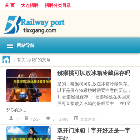
首 页
大连招聘
招聘分类目录
网站导航
>
有关“冰箱”的文章
猕猴桃可以放冰箱冷藏保存吗
是的，猕猴桃可以放在冰箱冷藏保存。
以下是保存猕猴桃时需要注意的要点：
1. 硬猕猴桃保存 ： 硬猕猴桃在买回来
后可直接放入冰箱的保鲜层中。 在1至
5°C的冰...
lh
12-27
0
688
文章列表
双开门冰箱十字开好还是一字
开好