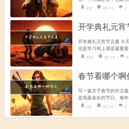
yxj
02-14
0
开学典礼元宵
开学典礼元宵节元素 今
但是学习和上课是最重要
kxd
02-14
0
春节看哪个啊
写一篇关于春节的作文最好
是我最喜欢的节日。每年
cjk
02-10
0