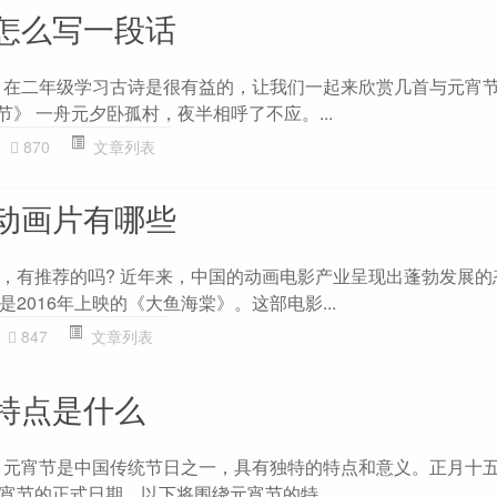
怎么写一段话
 在二年级学习古诗是很有益的，让我们一起来欣赏几首与元宵
节》 一舟元夕卧孤村，夜半相呼了不应。...
870
文章列表
动画片有哪些
，有推荐的吗? 近年来，中国的动画电影产业呈现出蓬勃发展的
2016年上映的《大鱼海棠》。这部电影...
847
文章列表
特点是什么
 元宵节是中国传统节日之一，具有独特的特点和意义。正月十
宵节的正式日期。以下将围绕元宵节的特...