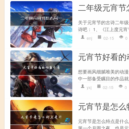
二年级元宵节
关于元宵节的古诗二年级
诗吧： 1、《江上度元宵
enj
02-15
0
元宵节好看的
想要画风细腻唯美的动漫
中一部备受瞩目的作品就是
yxj
02-15
0
元宵节是怎么
元宵节是怎么特点是什么
第一个月圆之夜，也是元