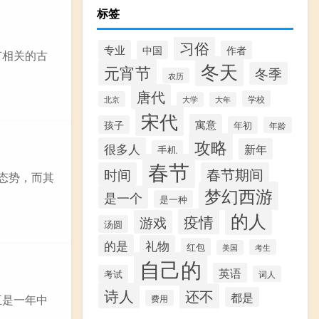
标签
习俗
专业
中国
作者
节相关的古
冬天
元宵节
冬季
农历
唐代
学校
北京
大学
大年
宋代
寓意
孩子
年初
年龄
攻略
很多人
新年
手机
春节
时间
春节期间
态势，而其
梦幻西游
是一个
是一种
的人
疫情
游戏
汤圆
的是
礼物
红包
考生
美国
自己的
英语
考试
词人
诗人
还不
都是
五是一年中
费用