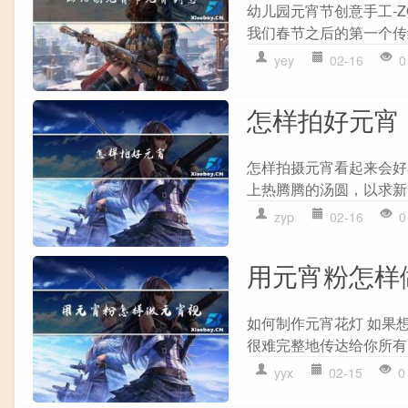
幼儿园元宵节创意手工-
我们春节之后的第一个传
yey
02-16
0
怎样拍好元宵
怎样拍摄元宵看起来会好
上热腾腾的汤圆，以求新
zyp
02-16
0
用元宵粉怎样
如何制作元宵花灯 如果
很难完整地传达给你所有
yyx
02-15
0