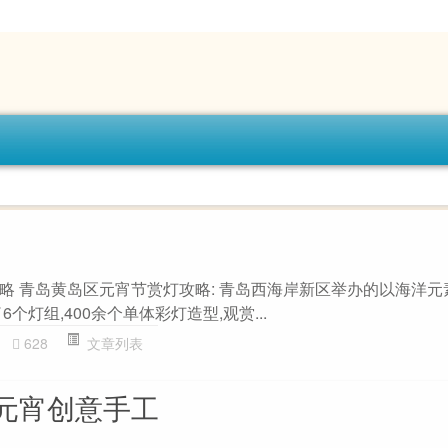
略 青岛黄岛区元宵节赏灯攻略: 青岛西海岸新区举办的以海洋元
个灯组,400余个单体彩灯造型,观赏...
628
文章列表
元宵创意手工