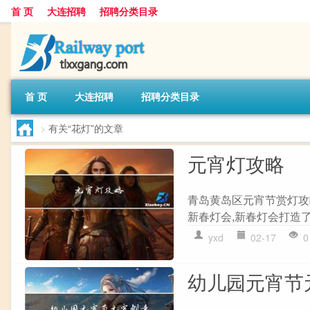
首 页
大连招聘
招聘分类目录
首 页
大连招聘
招聘分类目录
>
有关“花灯”的文章
元宵灯攻略
青岛黄岛区元宵节赏灯攻
新春灯会,新春灯会打造了6
yxd
02-17
0
幼儿园元宵节