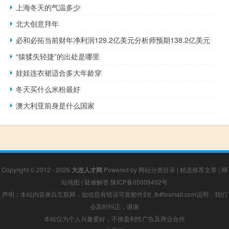
上海冬天的气温多少
北大创意拜年
必和必拓当前财年净利润129.2亿美元分析师预期138.2亿美元
“猿猱失轻捷”的出处是哪里
娃娃连衣裙适合多大年龄穿
冬天买什么米粉最好
澳大利亚前身是什么国家
Copyright © 2012 - 2026
大连人才网
Powered by
网站分类目录
|
精选推荐文章
|
网
站地图
|
疑难解答
陕ICP备05009492号
声明：本站内容来自互联网，如信息有错误可发邮件到f_fb#foxmail.com说明，我们
会及时纠正，谢谢
本站仅为个人兴趣爱好，不接盈利性广告及商业合作