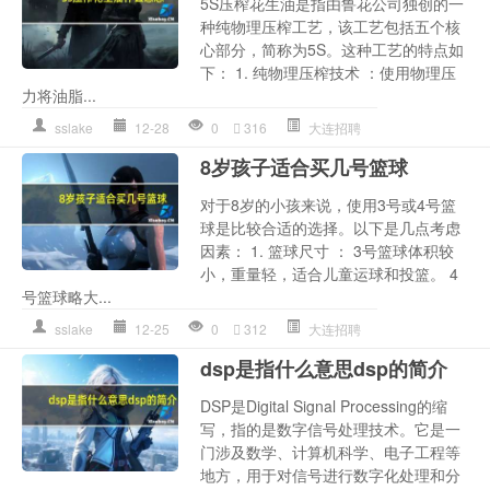
5S压榨花生油是指由鲁花公司独创的一
种纯物理压榨工艺，该工艺包括五个核
心部分，简称为5S。这种工艺的特点如
下： 1. 纯物理压榨技术 ：使用物理压
力将油脂...
sslake
12-28
0
316
大连招聘
8岁孩子适合买几号篮球
对于8岁的小孩来说，使用3号或4号篮
球是比较合适的选择。以下是几点考虑
因素： 1. 篮球尺寸 ： 3号篮球体积较
小，重量轻，适合儿童运球和投篮。 4
号篮球略大...
sslake
12-25
0
312
大连招聘
dsp是指什么意思dsp的简介
DSP是Digital Signal Processing的缩
写，指的是数字信号处理技术。它是一
门涉及数学、计算机科学、电子工程等
地方，用于对信号进行数字化处理和分