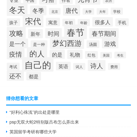
农历
冬天
唐代
冬季
学校
北京
大学
大年
宋代
很多人
寓意
孩子
手机
年初
年龄
春节
攻略
时间
春节期间
新年
梦幻西游
游戏
是一个
是一种
汤圆
的人
疫情
的是
礼物
红包
考生
美国
自己的
诗人
英语
考试
词人
费用
还不
都是
猜你想看的文章
“好利心殊浅”的出处是哪里
psp无双大蛇2特别版吕布怎么弄出来
英国留学考研有哪些大学