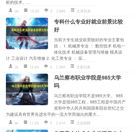
析的技术。...
ds
12-25
0
660
文章列表
专科什么专业好就业前景比较
好
当前大专生就业前景较好的专业主要包
括： 1. 机械类专业 ： 数控技术 机电一
体化技术 机械设备管理与维修 模具设
计 工业设计 汽车维修 2. 化工类专业 ： 应...
zk
12-24
0
269
文章列表
乌兰察布职业学院是985大学
吗
乌兰察布职业学院不是985大学。 985
大学是指985工程，985工程是中国共产
党和中华人民共和国国务院在世纪之交
为建设具有世界先进水平的一流大学而做出的重大...
wl
11-25
0
414
大连招聘