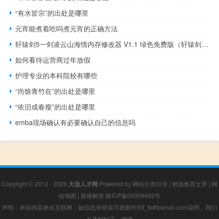
“有水皆宗”的出处是哪里
元宵能煮着吃吗煮元宵的正确方法
轩辕剑5一剑凌云山海情内存修改器 V1.1 绿色免费版（轩辕剑5一剑凌云山海情内存修改器 V1.1 绿色免费版功能简介）
如何看待运营商过年放假
护理专业的本科院校有哪些
“尚馀青竹在”的出处是哪里
“依旧成春瘦”的出处是哪里
emba现场确认有必要确认自己的信息吗
Copyright © 2012 - 2026
大连人才网
Powered by
网站分类目录
|
精选推荐文章
|
网
站地图
|
疑难解答
陕ICP备05009492号
声明：本站内容来自互联网，如信息有错误可发邮件到f_fb#foxmail.com说明，我们
会及时纠正，谢谢