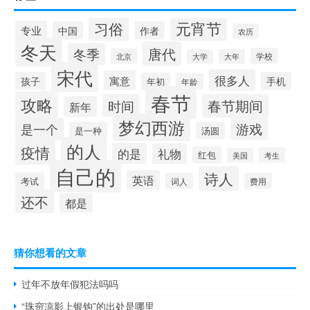
元宵节
习俗
专业
中国
作者
农历
冬天
唐代
冬季
学校
北京
大学
大年
宋代
很多人
寓意
孩子
手机
年初
年龄
春节
攻略
时间
春节期间
新年
梦幻西游
游戏
是一个
是一种
汤圆
的人
疫情
的是
礼物
红包
考生
美国
自己的
诗人
英语
考试
词人
费用
还不
都是
猜你想看的文章
过年不放年假犯法吗吗
“珠帘凉影上银钩”的出处是哪里