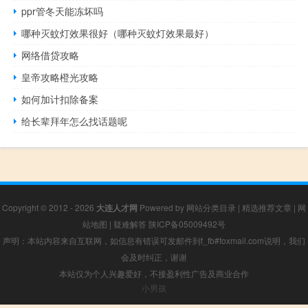
ppr管冬天能冻坏吗
哪种灭蚊灯效果很好（哪种灭蚊灯效果最好）
网络借贷攻略
皇帝攻略橙光攻略
如何加计扣除备案
给长辈拜年怎么找话题呢
Copyright © 2012 - 2026
大连人才网
Powered by
网站分类目录
|
精选推荐文章
|
网
站地图
|
疑难解答
陕ICP备05009492号
声明：本站内容来自互联网，如信息有错误可发邮件到f_fb#foxmail.com说明，我们
会及时纠正，谢谢
本站仅为个人兴趣爱好，不接盈利性广告及商业合作
小男孩