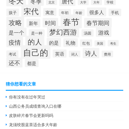
冬天
唐代
冬季
学校
北京
大学
大年
宋代
很多人
寓意
孩子
手机
年初
年龄
春节
攻略
时间
春节期间
新年
梦幻西游
游戏
是一个
是一种
汤圆
的人
疫情
的是
礼物
红包
考生
美国
自己的
诗人
英语
考试
词人
费用
还不
都是
猜你想看的文章
你有没有在过年哭过
山西公务员成绩查询入口在哪
皮肤碎片春节会更新吗吗
龙须绞股蓝茶适合多大年龄