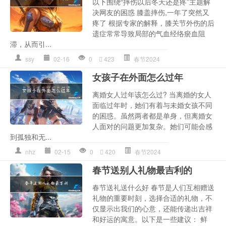
以下围绕“摔伤以后冬天还是疼”主题解
决网友的困惑 膝盖摔伤,一年了突然又
疼了 根据专家的解释，膝关节外伤的后
遗症常常导致局部的气血经络瘀血阻
滞，从而引...
ssy
02-16
0
423
春节2024
女孩子在外面怎么过年
离婚女人过年该怎么过? 当离婚的女人
面临过年时，她们有着与未婚女孩不同
的困惑。虽然两者都是单身，但离婚女
人面对的问题更加复杂。她们可能会感
到孤独和无...
nhz
02-15
0
420
春节2024
春节送别人礼物最吉利的
春节送礼送什么好 春节是人们互相赠送
礼物的重要时刻，选择合适的礼物，不
仅显示出我们的心意，还能传递出吉祥
和好运的寓意。以下是一些建议： 鲜