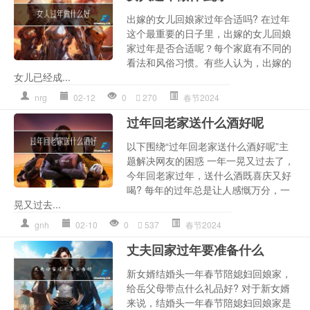
出嫁的女儿回娘家过年合适吗? 在过年
这个最重要的日子里，出嫁的女儿回娘
家过年是否合适呢？每个家庭有不同的
看法和风俗习惯。有些人认为，出嫁的
女儿已经成...
nrg
02-12
0
270
春节2024
过年回老家送什么酒好呢
以下围绕“过年回老家送什么酒好呢”主
题解决网友的困惑 一年一晃又过去了，
今年回老家过年，送什么酒既喜庆又好
喝? 每年的过年总是让人感慨万分，一
晃又过去...
gnh
02-10
0
537
春节2024
丈夫回家过年要准备什么
新女婿结婚头一年春节陪媳妇回娘家，
给岳父母带点什么礼品好? 对于新女婿
来说，结婚头一年春节陪媳妇回娘家是