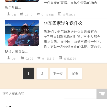
一件重要的事情。在这个特殊的场合，
给岳父母...
zfh
02-10
0
558
春节2024
坐车回家过年送什么
酒友们，走亲访友送什么白酒最有面
子? 当提到送礼物的时候，不少人都会
想到白酒。在中国，白酒不仅是一种礼
物，更是一种民俗文化的体现。茅台无
疑是大家首先...
zch
02-09
0
217
春节2024
1
2
下一页
尾页
☚