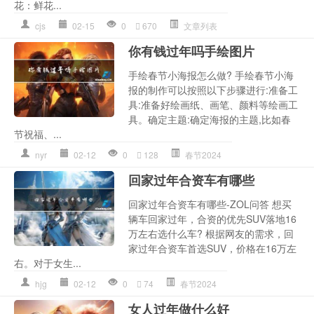
花：鲜花...
cjs
02-15
0
670
文章列表
你有钱过年吗手绘图片
手绘春节小海报怎么做? 手绘春节小海
报的制作可以按照以下步骤进行:准备工
具:准备好绘画纸、画笔、颜料等绘画工
具。确定主题:确定海报的主题,比如春
节祝福、...
nyr
02-12
0
128
春节2024
回家过年合资车有哪些
回家过年合资车有哪些-ZOL问答 想买
辆车回家过年，合资的优先SUV落地16
万左右选什么车? 根据网友的需求，回
家过年合资车首选SUV，价格在16万左
右。对于女生...
hjg
02-12
0
74
春节2024
女人过年做什么好