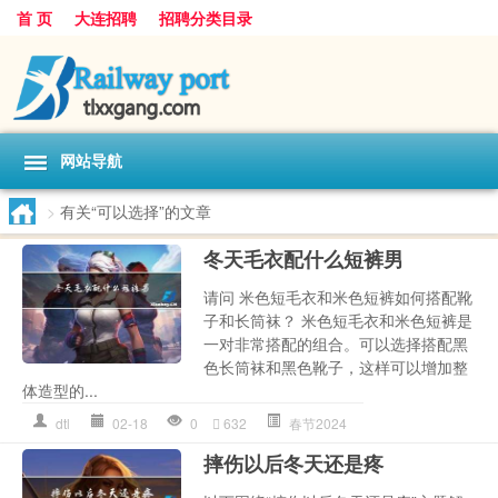
首 页
大连招聘
招聘分类目录
网站导航
>
有关“可以选择”的文章
冬天毛衣配什么短裤男
请问 米色短毛衣和米色短裤如何搭配靴
子和长筒袜？ 米色短毛衣和米色短裤是
一对非常搭配的组合。可以选择搭配黑
色长筒袜和黑色靴子，这样可以增加整
体造型的...
dtl
02-18
0
632
春节2024
摔伤以后冬天还是疼