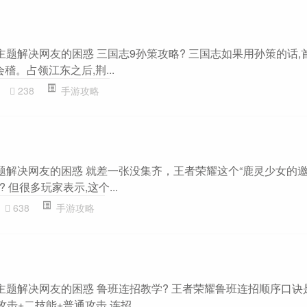
主题解决网友的困惑 三国志9孙策攻略? 三国志如果用孙策的话,
稽。占领江东之后,荆...
238
手游攻略
主题解决网友的困惑 就差一张没集齐，王者荣耀这个“鹿灵少女的邀
但很多玩家表示,这个...
638
手游攻略
”主题解决网友的困惑 鲁班连招教学? 王者荣耀鲁班连招顺序口诀
击+二技能+普通攻击,连招...