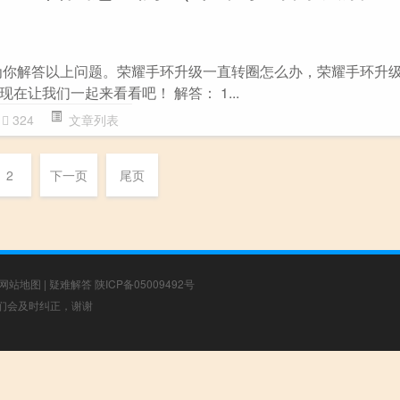
为你解答以上问题。荣耀手环升级一直转圈怎么办，荣耀手环升
在让我们一起来看看吧！ 解答： 1...
324
文章列表
2
下一页
尾页
网站地图
|
疑难解答
陕ICP备05009492号
，我们会及时纠正，谢谢