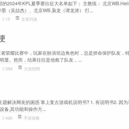
2024年KPL夏季赛出征大名单如下： 主教练： 北京WB.Heli
梓墨（吴喆杰）、北京WB.枭龙（谭龙涛） 打...
15
文章列表
梗
王者荣耀比赛中，玩家在扮演坦边角色时，总是拼命保护队友，
明显。然而，结果往往是他救了队友，...
584
大连招聘
主题解决网友的困惑 掌上复古游戏机说明书? 1. 有说明书2. 因
备,其功能和操作方...
426
手游攻略