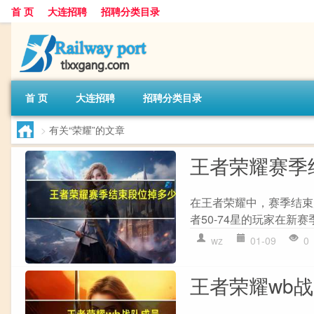
首 页
大连招聘
招聘分类目录
首 页
大连招聘
招聘分类目录
>
有关“荣耀”的文章
王者荣耀赛季
在王者荣耀中，赛季结束
者50-74星的玩家在新赛
wz
01-09
0
王者荣耀wb