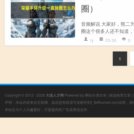
圈）
音频解说 大家好，熊二
圈这个很多人还不知道，现
ry
03-26
0
1
Copyright © 2012 - 2026
大连人才网
Powered by
网站分类目录
|
精选推荐文章
|
声明：本站内容来自互联网，如信息有错误可发邮件到f_fb#foxmail.com说明
本站仅为个人兴趣爱好，不接盈利性广告及商业合作