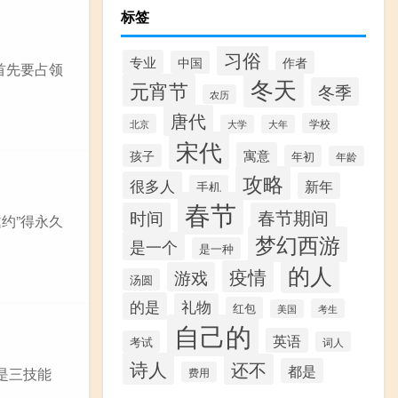
标签
习俗
专业
中国
作者
首先要占领
冬天
元宵节
冬季
农历
唐代
学校
北京
大学
大年
宋代
寓意
孩子
年初
年龄
攻略
很多人
新年
手机
春节
时间
春节期间
约”得永久
梦幻西游
是一个
是一种
的人
疫情
游戏
汤圆
的是
礼物
红包
考生
美国
自己的
英语
考试
词人
诗人
还不
都是
是三技能
费用