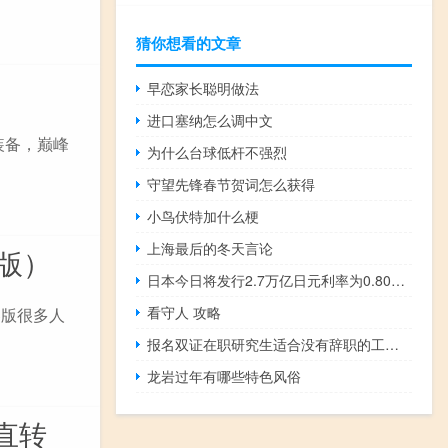
猜你想看的文章
早恋家长聪明做法
进口塞纳怎么调中文
装备，巅峰
为什么台球低杆不强烈
守望先锋春节贺词怎么获得
小鸟伏特加什么梗
上海最后的冬天言论
版）
日本今日将发行2.7万亿日元利率为0.800%的10年期债券
看守人 攻略
春版很多人
报名双证在职研究生适合没有辞职的工作人士读研吗
龙岩过年有哪些特色风俗
直转