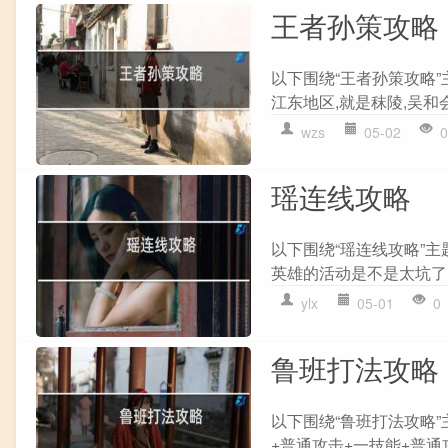
王者孙策攻略
以下围绕“王者孙策攻略”
江东地区,就是秣陵,吴和会
wzs
05-02
0
瑶连线攻略
以下围绕“瑶连线攻略”
英雄的活动是不是太坑了? 
ylx
05-01
0
鲁班打法攻略
以下围绕“鲁班打法攻略
+普通攻击+一技能+普通攻