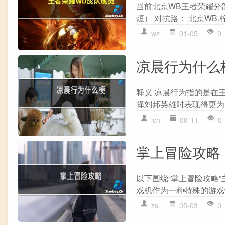
当前北京WB王者荣耀分部的
烜） 对抗路： 北京WB.
wz
01-05
0
凉晨行为什么
释义 凉晨行为指的是在
择刘邦英雄时表现得更为
lch
08-11
0
掌上冒险攻略
以下围绕“掌上冒险攻略”
戏机作为一种特殊的游戏设
zsl
05-03
0