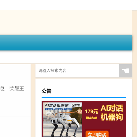
☚
息，荣耀王
公告