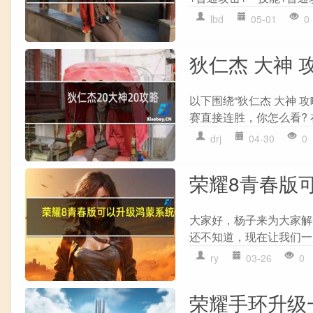
lbd
05-01
0
狄仁杰 大神 
以下围绕“狄仁杰 大神
赛直接连胜，你怎么看? 在
drj
04-30
0
荣耀8青春版
大家好，杨子来为大家解
还不知道，现在让我们一起
ry
03-26
0
荣耀手环升级