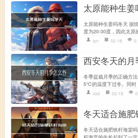
太原能种生姜
太原能种生姜吗冬天 据
度为20-30度，因此太
tyn
02-18
0
西安冬天的月
冬季盆栽月季的正确方法
5℃的温度下过冬。同时
xad
02-18
0
冬天适合施肥
冬天适合施肥铁杆海棠吗
杆海棠的生长起到了一定