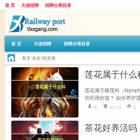
首 页
大连招聘
招聘分类目录
首 页
大连招聘
招聘分类目录
>
有关“生长”的文章
莲花属于什么
莲花属于睡莲科（Nymp
些药用价值？ 如何养护
lh
01-10
0
茶花好养活吗