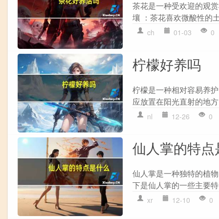
茶花是一种受欢迎的观赏
壤 ：茶花喜欢微酸性的土壤，
ch
01-03
0
柠檬好养吗
柠檬是一种相对容易养护
应放置在阳光直射的地方。 
nl
12-26
0
仙人掌的特点
仙人掌是一种独特的植物
下是仙人掌的一些主要特点
xr
12-10
0