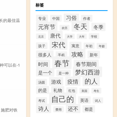
标签
习俗
专业
中国
作者
长的最佳温
冬天
元宵节
冬季
农历
唐代
学校
北京
大学
大年
宋代
寓意
孩子
年初
年龄
攻略
很多人
新年
手机
春节
时间
春节期间
种可以在-1
梦幻西游
是一个
是一种
的人
疫情
游戏
汤圆
的是
礼物
红包
考生
美国
自己的
英语
考试
词人
诗人
还不
都是
，施肥对铁
费用