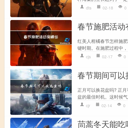
dts
02-18
0
春节施肥活动
红美人柑橘春节怎样施肥
键时期。在施肥过程中，
cjs
02-17
0
春节期间可以
正月可以换花盆吗? 正
盆的最佳时机。这时候气
cjr
02-14
0
茼蒿冬天能吃