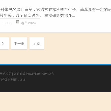
一种常见的绿叶蔬菜，它通常在寒冷季节生长。茼蒿具有一定的
生长，甚至耐寒过冬。 根据研究数据显...
630
春节2024
2
下一页
尾页
网站地图
|
疑难解答
陕ICP备05009492号
，我们会及时纠正，谢谢