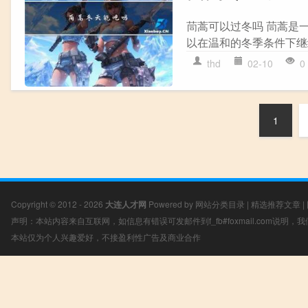
茼蒿可以过冬吗 茼蒿是
以在温和的冬季条件下继续
thd
02-10
0
1
Copyright © 2012 - 2026
大连人才网
Powered by
网站分类目录
|
精选推荐文章
|
声明：本站内容来自互联网，如信息有错误可发邮件到f_fb#foxmail.com说明
本站仅为个人兴趣爱好，不接盈利性广告及商业合作