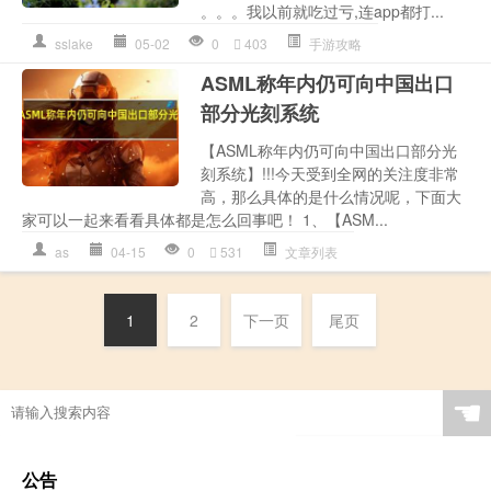
。。。我以前就吃过亏,连app都打...
sslake
05-02
0
403
手游攻略
ASML称年内仍可向中国出口
部分光刻系统
【ASML称年内仍可向中国出口部分光
刻系统】!!!今天受到全网的关注度非常
高，那么具体的是什么情况呢，下面大
家可以一起来看看具体都是怎么回事吧！ 1、【ASM...
as
04-15
0
531
文章列表
1
2
下一页
尾页
☚
公告