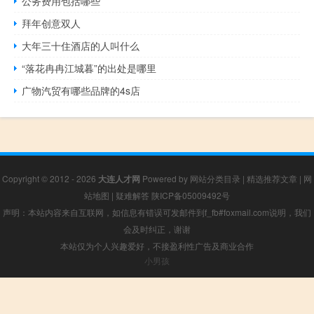
公务费用包括哪些
拜年创意双人
大年三十住酒店的人叫什么
“落花冉冉江城暮”的出处是哪里
广物汽贸有哪些品牌的4s店
Copyright © 2012 - 2026
大连人才网
Powered by
网站分类目录
|
精选推荐文章
|
网
站地图
|
疑难解答
陕ICP备05009492号
声明：本站内容来自互联网，如信息有错误可发邮件到f_fb#foxmail.com说明，我们
会及时纠正，谢谢
本站仅为个人兴趣爱好，不接盈利性广告及商业合作
小男孩