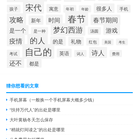
宋代
很多人
寓意
孩子
手机
年初
年龄
春节
攻略
时间
春节期间
新年
梦幻西游
游戏
是一个
是一种
汤圆
的人
疫情
的是
礼物
红包
考生
美国
自己的
诗人
英语
考试
词人
费用
还不
都是
猜你想看的文章
手机屏幕（一般换一个手机屏幕大概多少钱）
“扶持万代人”的出处是哪里
大叶黄杨冬天怎么保存
“稍就灯间读之”的出处是哪里