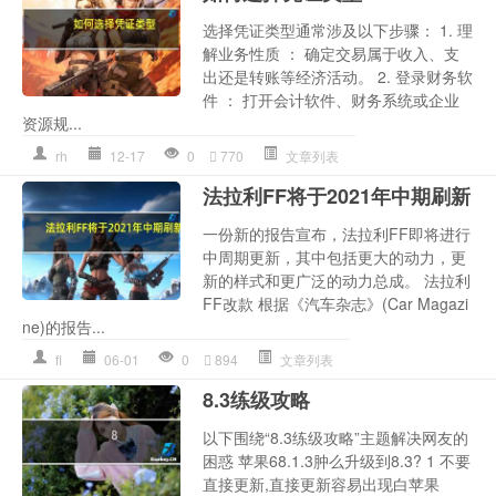
选择凭证类型通常涉及以下步骤： 1. 理
解业务性质 ： 确定交易属于收入、支
出还是转账等经济活动。 2. 登录财务软
件 ： 打开会计软件、财务系统或企业
资源规...
rh
12-17
0
770
文章列表
法拉利FF将于2021年中期刷新
一份新的报告宣布，法拉利FF即将进行
中周期更新，其中包括更大的动力，更
新的样式和更广泛的动力总成。 法拉利
FF改款 根据《汽车杂志》(Car Magazi
ne)的报告...
fl
06-01
0
894
文章列表
8.3练级攻略
以下围绕“8.3练级攻略”主题解决网友的
困惑 苹果68.1.3肿么升级到8.3? 1 不要
直接更新,直接更新容易出现白苹果