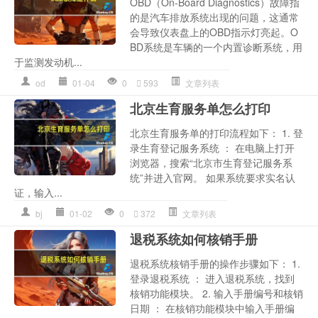
OBD（On-Board Diagnostics）故障指
的是汽车排放系统出现的问题，这通常
会导致仪表盘上的OBD指示灯亮起。O
BD系统是车辆的一个内置诊断系统，用
于监测发动机...
od
01-04
0
593
文章列表
北京生育服务单怎么打印
北京生育服务单的打印流程如下： 1. 登
录生育登记服务系统 ： 在电脑上打开
浏览器，搜索“北京市生育登记服务系
统”并进入官网。 如果系统要求实名认
证，输入...
bj
01-02
0
372
文章列表
退税系统如何核销手册
退税系统核销手册的操作步骤如下： 1.
登录退税系统 ： 进入退税系统，找到
核销功能模块。 2. 输入手册编号和核销
日期 ： 在核销功能模块中输入手册编