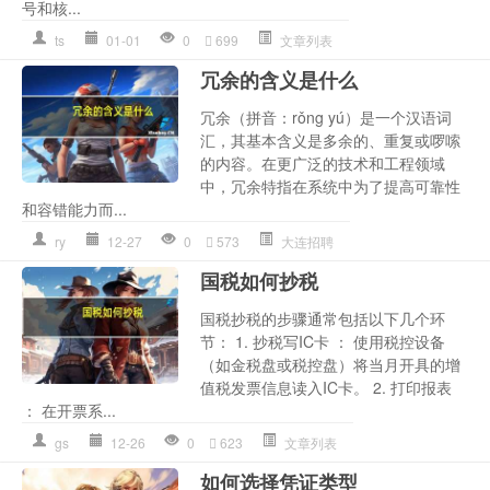
号和核...
ts
01-01
0
699
文章列表
冗余的含义是什么
冗余（拼音：rǒng yú）是一个汉语词
汇，其基本含义是多余的、重复或啰嗦
的内容。在更广泛的技术和工程领域
中，冗余特指在系统中为了提高可靠性
和容错能力而...
ry
12-27
0
573
大连招聘
国税如何抄税
国税抄税的步骤通常包括以下几个环
节： 1. 抄税写IC卡 ： 使用税控设备
（如金税盘或税控盘）将当月开具的增
值税发票信息读入IC卡。 2. 打印报表
： 在开票系...
gs
12-26
0
623
文章列表
如何选择凭证类型