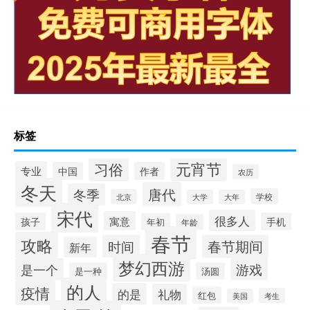
标签
元宵节
习俗
专业
中国
作者
农历
冬天
唐代
冬季
学校
北京
大学
大年
宋代
很多人
寓意
孩子
手机
年初
年龄
春节
攻略
时间
春节期间
新年
梦幻西游
游戏
是一个
是一种
汤圆
的人
疫情
的是
礼物
红包
考生
美国