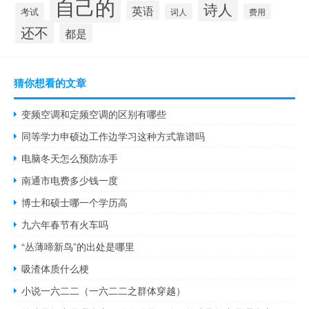
自己的
诗人
英语
考试
词人
费用
还不
都是
猜你想看的文章
变频空调和定频空调的区别有哪些
同等学力申硕边工作边学习这种方式靠谱吗
电脑冬天怎么预防冻手
南通市电费多少钱一度
博士和硕士哪一个学历高
九六年春节有火车吗
“丛薄啼新鸟”的出处是哪里
吸渣体质什么梗
小说一六二二（一六二二之群体穿越）