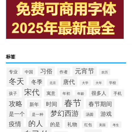
标签
元宵节
习俗
专业
中国
作者
农历
冬天
唐代
冬季
学校
北京
大学
大年
宋代
很多人
寓意
孩子
手机
年初
年龄
春节
攻略
时间
春节期间
新年
梦幻西游
游戏
是一个
是一种
汤圆
的人
疫情
的是
礼物
红包
考生
美国