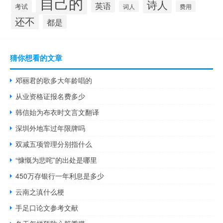
自己的
诗人
英语
考试
词人
费用
还不
都是
猜你想看的文章
邓丽君的歌多大年龄唱的
从业资格证报名费多少
韩信始为布衣时文言文翻译
深圳外地车过年限牌吗
双减五项管理分别指什么
“慷慨为悲咤”的出处是哪里
450万存银行一年利息是多少
云南之滇什么梗
手足口论文参考文献