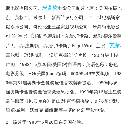
米高梅
斯电影有限公司、
电影公司制片地区：美国拍摄地
点：英格兰、威尔士、新西兰发行公司：二十世纪福斯家
庭娱乐公司、哥伦比亚三星家庭视频公司、米高梅电影公
司(等)导演：朗·霍华德编剧：乔治·卢卡斯、鲍勃·德尔曼制
瓦尔
片人：乔·庄斯顿、乔治·卢卡斯、Nigel Wooll主演：
·
基尔默、琼妮·威利、 沃维克·戴维斯片长：126 分钟上映
时间：1988年5月20日(美国)对白语言：英语色彩：彩色
电影分级：PG(美国)imdb编码：tt0096446主要奖项：198
9年第61届奥斯卡金像奖最佳音效剪辑提名、1989年第61
届奥斯卡金像奖最佳视觉效果提名、1990年第16届土星奖
最佳服装《风云际会》是由朗·霍华德执导，瓦尔·基尔默、
琼妮·威利、沃维克·戴维斯等主演的奇幻冒险电影。
2、该片于1988年5月20日在美国公映。