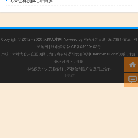
冬天怎样预防心脏瓣膜
Copyright © 2012 - 2026
大连人才网
Powered by
网站分类目录
|
精选推荐文章
|
网
站地图
|
疑难解答
陕ICP备05009492号
声明：本站内容来自互联网，如信息有错误可发邮件到f_fb#foxmail.com说明，我们
会及时纠正，谢谢
本站仅为个人兴趣爱好，不接盈利性广告及商业合作
小男孩