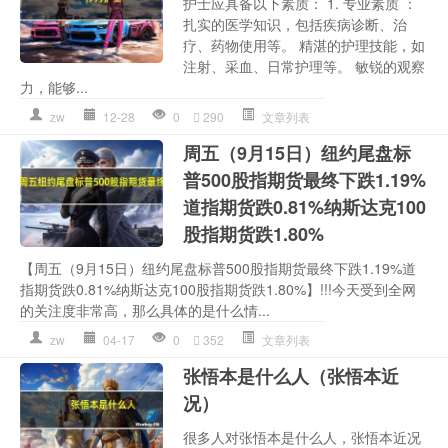
护士应具备以下素质： 1. 专业素质 ：
扎实的医学知识，包括疾病诊断、治
疗、药物使用等。 精湛的护理技能，如
注射、采血、日常护理等。 敏锐的观察
力，能够...
zw
12-28
0
290
文章列表
周五（9月15日）纽约尾盘标
普500股指期货最终下跌1.19%
道指期货跌0.81%纳斯达克100
股指期货跌1.80%
【周五（9月15日）纽约尾盘标普500股指期货最终下跌1.19%道
指期货跌0.81%纳斯达克100股指期货跌1.80%】!!!今天受到全网
的关注度非常高，那么具体的是什么情...
zw
04-17
0
352
文章列表
张悟本是什么人（张悟本近
况）
很多人对张悟本是什么人，张悟本近况