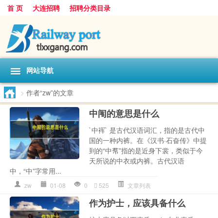
首 页
大连招聘
招聘分类目录
网站导航
>
作者“zw”的文章
中闱的意思是什么
`中裈` 是古代汉语词汇，指的是古代中
国的一种内裤。在《汉书·石奋传》中提
到的“中帬”指的是近身下裳，类似于今
天所说的中衣或内裤。古代汉语
中，“中”字常用...
zw
01-08
0
525
文章列表
作为护士，应该具备什么