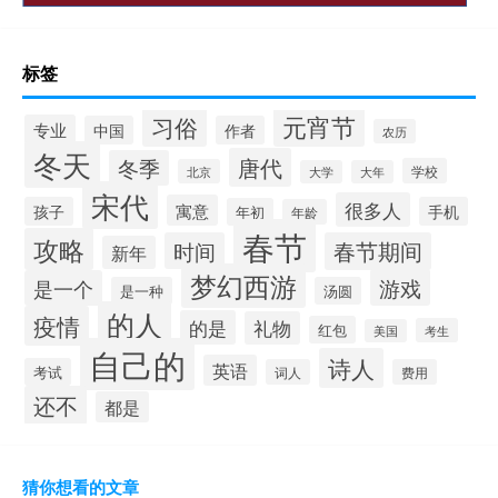
标签
元宵节
习俗
专业
中国
作者
农历
冬天
唐代
冬季
学校
北京
大学
大年
宋代
很多人
寓意
孩子
手机
年初
年龄
春节
攻略
时间
春节期间
新年
梦幻西游
游戏
是一个
是一种
汤圆
的人
疫情
的是
礼物
红包
考生
美国
自己的
诗人
英语
考试
词人
费用
还不
都是
猜你想看的文章