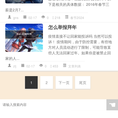
下是相关的具体数据： 2016年春节三
薪是2月7...
gns
02-17
0
218
春节2024
怎么举报拜年
疫情直接不让回家能投诉吗 当然可以投
诉！ 疫情期间，由于防控需要，有些地
方对人员流动进行了限制，可能导致某
些人无法回家过年。如果你是被禁止回
家的人...
zlj
02-17
0
453
文章列表
1
2
下一页
尾页
☚