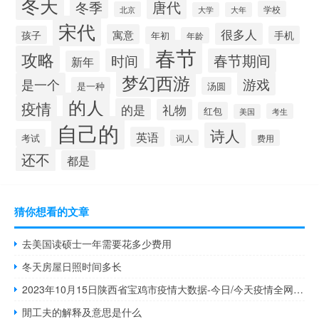
冬天
唐代
冬季
学校
北京
大学
大年
宋代
很多人
寓意
孩子
手机
年初
年龄
春节
攻略
时间
春节期间
新年
梦幻西游
游戏
是一个
是一种
汤圆
的人
疫情
的是
礼物
红包
考生
美国
自己的
诗人
英语
考试
词人
费用
还不
都是
猜你想看的文章
去美国读硕士一年需要花多少费用
冬天房屋日照时间多长
2023年10月15日陕西省宝鸡市疫情大数据-今日/今天疫情全网搜索最新实时消息动态情况通知播报
閒工夫的解释及意思是什么