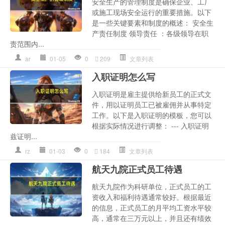
安全生产的管理制度是确保企业、工厂
或施工现场安全运行的重要措施。以下
是一些关键要素和制度的概述： 安全生
产责任制度 领导责任 ：各级领导在职
责范围内...
ar
01-05
0
209
文章列表
入职证明怎么写
入职证明是雇主提供给新员工的正式文
件，用以证明员工已被雇佣并从事特定
工作。以下是入职证明的模板，您可以
根据实际情况进行调整： --- 入职证明
兹证明...
rz
01-03
0
184
文章列表
航天九院正式员工待遇
航天九院作为科研单位，正式员工的工
资收入和福利待遇通常较好。根据最近
的信息，正式员工的月平均工资水平较
高，通常在三万元以上，并且还有绩效