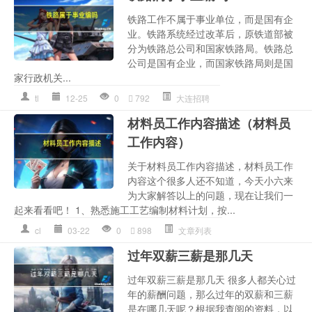
铁路工作不属于事业单位，而是国有企
业。铁路系统经过改革后，原铁道部被
分为铁路总公司和国家铁路局。铁路总
公司是国有企业，而国家铁路局则是国
家行政机关...
tl
12-25
0
792
大连招聘
材料员工作内容描述（材料员
工作内容）
关于材料员工作内容描述，材料员工作
内容这个很多人还不知道，今天小六来
为大家解答以上的问题，现在让我们一
起来看看吧！ 1、熟悉施工工艺编制材料计划，按...
cl
03-22
0
898
文章列表
过年双薪三薪是那几天
过年双薪三薪是那几天 很多人都关心过
年的薪酬问题，那么过年的双薪和三薪
是在哪几天呢？根据我查阅的资料，以