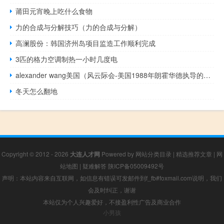
莆田元宵晚上吃什么食物
力的合成与分解技巧（力的合成与分解）
高澜股份：韩国济州岛项目监造工作顺利完成
3匹的格力空调制热一小时几度电
alexander wang美国（风云际会-美国1988年朗霍华德执导的奇幻冒险电影简介）
冬天怎么翻地
Copyright © 2012 - 2026
大连人才网
Powered by
网站分类目录
|
精选推荐文章
|
网
站地图
|
疑难解答
陕ICP备05009492号
声明：本站内容来自互联网，如信息有错误可发邮件到f_fb#foxmail.com说明，我们
会及时纠正，谢谢
本站仅为个人兴趣爱好，不接盈利性广告及商业合作
小男孩