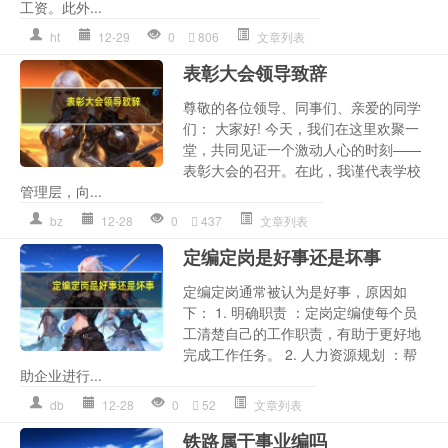
工资。此外...
ht
12-29
0
806
文章列表
表彰大会领导致辞
尊敬的各位领导、同事们、亲爱的同学
们： 大家好! 今天，我们在这里欢聚一
堂，共同见证一个激动人心的时刻——
表彰大会的召开。在此，我谨代表学校
管理层，向...
bz
12-28
0
437
文章列表
定编定岗是好事还是坏事
定编定岗通常被认为是好事，原因如
下： 1. 明确职责 ：定岗定编使每个员
工清楚自己的工作职责，有助于更好地
完成工作任务。 2. 人力资源规划 ：帮
助企业进行...
db
12-28
0
52
文章列表
铁路属于事业编吗