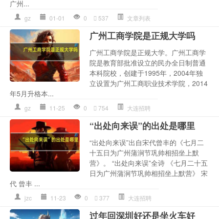
广州...
gz
01-01
0
537
文章列表
广州工商学院是正规大学吗
广州工商学院是正规大学。广州工商学
院是教育部批准设立的民办全日制普通
本科院校，创建于1995年，2004年独
立设置为广州工商职业技术学院，2014
年5月升格本...
gz
11-25
0
754
大连招聘
“出处向来误”的出处是哪里
“出处向来误”出自宋代曾丰的《七月二
十五日为广州蒲涧节巩帅相招坐上默
营》。 “出处向来误”全诗 《七月二十五
日为广州蒲涧节巩帅相招坐上默营》 宋
代 曾丰 ...
jzc
11-23
0
377
大连招聘
过年回深圳好还是坐火车好