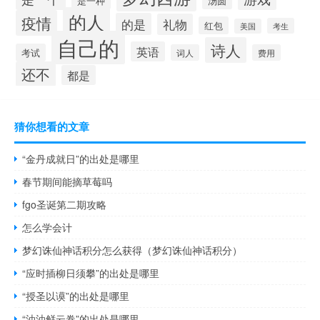
是一种
汤圆
的人
疫情
的是
礼物
红包
考生
美国
自己的
诗人
英语
考试
词人
费用
还不
都是
猜你想看的文章
“金丹成就日”的出处是哪里
春节期间能摘草莓吗
fgo圣诞第二期攻略
怎么学会计
梦幻诛仙神话积分怎么获得（梦幻诛仙神话积分）
“应时插柳日须攀”的出处是哪里
“授圣以谟”的出处是哪里
“油油鲜云卷”的出处是哪里