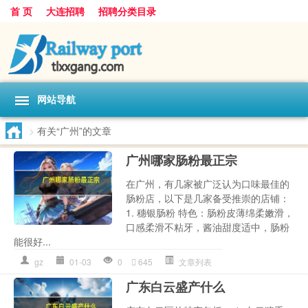
首 页
大连招聘
招聘分类目录
网站导航
>
有关“广州”的文章
广州哪家肠粉最正宗
在广州，有几家被广泛认为口味最佳的
肠粉店，以下是几家备受推崇的店铺：
1. 穗银肠粉 特色：肠粉皮薄绵柔嫩滑，
口感柔滑不粘牙，酱油甜度适中，肠粉
能很好...
gz
01-03
0
645
文章列表
广东白云盛产什么