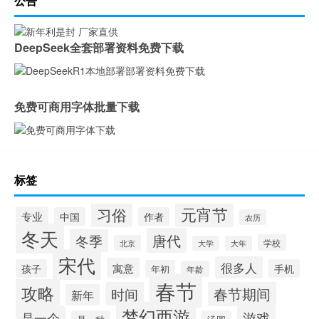
公告
DeepSeek全套部署资料免费下载
免费可商用字体批量下载
标签
元宵节
习俗
专业
中国
作者
农历
冬天
唐代
冬季
学校
北京
大学
大年
宋代
很多人
寓意
孩子
手机
年初
年龄
春节
攻略
时间
春节期间
新年
梦幻西游
游戏
是一个