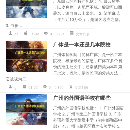
广东白云区的特产包括： 1. 白云猪手
：以皮爽脆、肉肥而不腻、酸甜可口而
著名，源自白云山泉水。 2. 望羊麻花
：年产近10万公斤，是游客必尝之物。
3. 白糖...
gd
01-02
0
781
文章列表
广体是一本还是几本院校
广州体育学院（简称广体）是一所二本
院校。根据最近的信息，广体在多个省
份的招生批次中，通常被归类为本科第
二批次，因此，按照民间的分类方法，
它被视为二...
gt
01-02
0
360
文章列表
广州的外国语学校有哪些
广州的外国语学校包括： 1. 广州外国语
学校 2. 广州市第二外国语学校 3. 广东
外语外贸大学附属中学（初中部和高中
部） 4. 广州市越秀区育才实验学校 5.