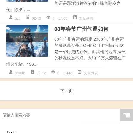
的还是那洋溢着浓浓的年味的除夕之
夜。除夕，...
gzc
02-13
0
560
文章列表
08年春节广州气温如何
08年广州春运的温度 2008年广州春运
的最低温度是5℃~8℃,于广州而言,这
是一个历史的新低。而其他的地方,天气
的状况也是不好。大约10万人滞留在广
州火车站、136...
sslake
02-12
0
443
文章列表
下一页
☚