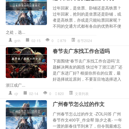
过年回家，是坐票、卧铺还是高铁票？
过年回家，抢到的是坐票还是卧铺，或
者是高铁票，亦或是只能站票回家呢？
不同的交通方式都有各自的优势和不便
之处，选...
gnh
02-15
0
879
春节2024
春节去广东找工作合适吗
下面围绕“春节去广东找工作合适吗”主
题解决网友的困惑 快过年了浙江进厂还
是广东进厂好? 根据你所在的位置，最
好选择就近原则，不要盲目地选择进入
浙江或广...
cjr
02-14
0
820
文章列表
广州春节怎么过的作文
广州春节怎么过的作文 -ZOL问答 广州
春节作文400字_作业帮 除夕之夜- 一年
一渡的新春佳节到来了，但令我最难忘