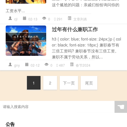
这个尴尬的问题：亲戚们纷纷询问你的
工资水平...
cjl
02-13
0
291
文章列表
过年有什么兼职工作
h3 { color: blue; font-size: 24px;}p { col
or: black; font-size: 18px;} 兼职春节有
三倍工资吗? 兼职春节没有三倍工资。
兼职不属于劳动关系，所以...
gny
02-12
0
487
春节2024
1
2
下一页
尾页
☚
公告