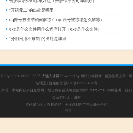
合肥保洁公司哪家好点（合肥保洁公司哪家好）
“开禧元二”的出处是哪里
qq账号被冻结如何解冻?（qq账号被冻结怎么解冻）
exe是什么文件用什么程序打开（exe是什么文件）
“分明日用不难知”的出处是哪里
Copyright © 2012 - 2026
大连人才网
Powered by
网站分类目录
|
精选推荐文章
|
网
站地图
|
疑难解答
陕ICP备05009492号
声明：本站内容来自互联网，如信息有错误可发邮件到f_fb#foxmail.com说明，我们
会及时纠正，谢谢
本站仅为个人兴趣爱好，不接盈利性广告及商业合作
小男孩