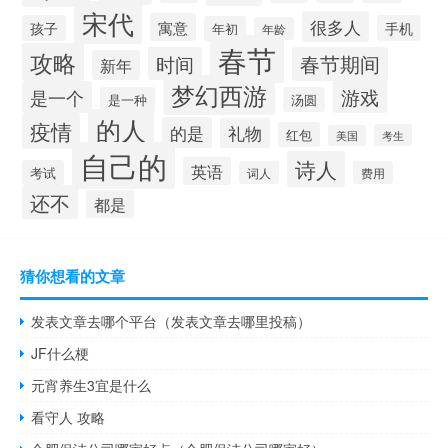
宋代
很多人
寓意
孩子
手机
年初
年龄
春节
攻略
时间
春节期间
新年
梦幻西游
游戏
是一个
是一种
汤圆
的人
疫情
的是
礼物
红包
考生
美国
自己的
诗人
英语
考试
词人
费用
还不
都是
猜你想看的文章
发表文章去哪个平台（发表文章去哪里投稿）
JF什么梗
元宵养生3宜是什么
看守人 攻略