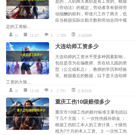
是的，入职两天离职是有工资的。根据
《劳动法》的规定，劳动者享有获得劳
动报酬的权利，即使只工作了两天，也
应当根据实际出勤天数和劳动合同中规
定的工资标...
rz
12-27
0
789
大连招聘
大连幼师工资多少
大连幼师的工资水平受多种因素影响，
包括是否为在编教师、所在幼儿园的类
型（公立或私立）、教师的学历和经验
等。根据最近的数据，以下是大连幼师
工资的大致...
dl
12-26
0
791
文章列表
重庆工伤10级赔偿多少
重庆市10级工伤的赔付标准主要包括以
下几个方面： 1. 一次性伤残补助金 ：
根据工伤职工本人的工资计算，十级伤
残为7个月的本人工资。 2. 一次性工伤