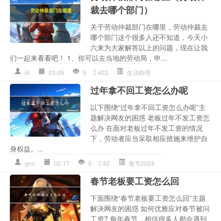
裁去哪个部门）
关于劳动仲裁部门在哪里，劳动仲裁去
哪个部门这个很多人还不知道，今天小
六来为大家解答以上的问题，现在让我
们一起来看看吧！ 1、你可以去当地的劳动局，申...
ld
03-09
0
403
生活助理
过年拿不回工资怎么办呢
以下围绕“过年拿不回工资怎么办呢”主
题解决网友的困惑 老板过年不发工资怎
么办 在面对老板过年不发工资的情况
下，劳动者应当采取相应措施来维护自
身权益。...
gnn
02-17
0
82
春节2024
春节老板要工资怎么回
下面围绕“春节老板要工资怎么回”主题
解决网友的困惑 如何优雅应对春节被问
工资? 每年春节，相信很多人都会遇到