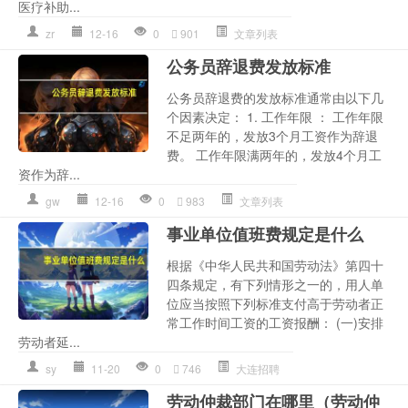
医疗补助...
zr
12-16
0
901
文章列表
公务员辞退费发放标准
公务员辞退费的发放标准通常由以下几
个因素决定： 1. 工作年限 ： 工作年限
不足两年的，发放3个月工资作为辞退
费。 工作年限满两年的，发放4个月工
资作为辞...
gw
12-16
0
983
文章列表
事业单位值班费规定是什么
根据《中华人民共和国劳动法》第四十
四条规定，有下列情形之一的，用人单
位应当按照下列标准支付高于劳动者正
常工作时间工资的工资报酬： (一)安排
劳动者延...
sy
11-20
0
746
大连招聘
劳动仲裁部门在哪里（劳动仲