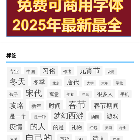
标签
元宵节
习俗
专业
中国
作者
农历
冬天
唐代
冬季
学校
北京
大学
大年
宋代
很多人
寓意
孩子
手机
年初
年龄
春节
攻略
时间
春节期间
新年
梦幻西游
游戏
是一个
是一种
汤圆
的人
疫情
的是
礼物
红包
考生
美国
自己的
诗人
英语
考试
词人
费用