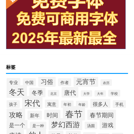
标签
元宵节
习俗
专业
中国
作者
农历
冬天
唐代
冬季
学校
北京
大学
大年
宋代
很多人
寓意
孩子
手机
年初
年龄
春节
攻略
时间
春节期间
新年
梦幻西游
游戏
是一个
是一种
汤圆