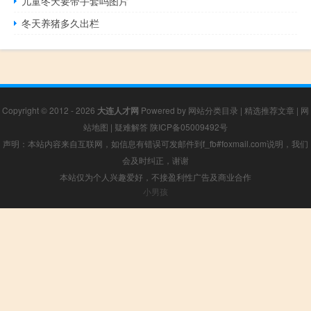
儿童冬天要带手套吗图片
冬天养猪多久出栏
Copyright © 2012 - 2026
大连人才网
Powered by
网站分类目录
|
精选推荐文章
|
网
站地图
|
疑难解答
陕ICP备05009492号
声明：本站内容来自互联网，如信息有错误可发邮件到f_fb#foxmail.com说明，我们
会及时纠正，谢谢
本站仅为个人兴趣爱好，不接盈利性广告及商业合作
小男孩