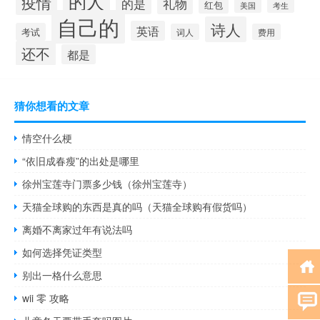
的人
疫情
的是
礼物
红包
考生
美国
自己的
诗人
英语
考试
词人
费用
还不
都是
猜你想看的文章
情空什么梗
“依旧成春瘦”的出处是哪里
徐州宝莲寺门票多少钱（徐州宝莲寺）
天猫全球购的东西是真的吗（天猫全球购有假货吗）
离婚不离家过年有说法吗
如何选择凭证类型
别出一格什么意思
wii 零 攻略