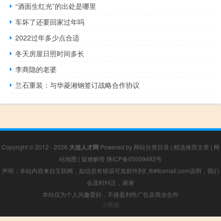
“酒面生红光”的出处是哪里
车坏了还要回家过年吗
2022过年多少点合适
冬天房屋日照时间多长
李商隐的老婆
兰石重装：与华菱湘钢签订战略合作协议
Copyright © 2012 - 2026
大连人才网
Powered by
网站分类目录
|
精选推荐文章
|
网
站地图
|
疑难解答
陕ICP备05009492号
声明：本站内容来自互联网，如信息有错误可发邮件到f_fb#foxmail.com说明，我们
会及时纠正，谢谢
本站仅为个人兴趣爱好，不接盈利性广告及商业合作
小男孩