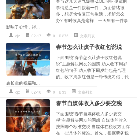
春节这几天运气爆棚-ZOL问答 倒霉的
事情总是一件接着一件，负面情绪很
多，想尽快恢复正常生活，求解怎么
办? 有时候真是这样，一天里有一件事
影响了心情，得...
cjz
02-17
0
275
文章列表
春节怎么让孩子收红包说说
下面围绕“春节怎么让孩子收红包说
说”主题解决网友的困惑 劝人收下周岁
红包的句子 劝人收下周岁红包是合理
的。收下周岁红包是一种传统习俗，代
表长辈的祝福和...
cjz
02-16
0
33
文章列表
春节自媒体收入多少要交税
下面围绕“春节自媒体收入多少要交
税”主题解决网友的困惑 自媒体的收入
按照哪个标准交税 自媒体在税收方面存
在一些具体的标准。首先，根据劳务税