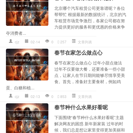
北京哪个汽车租赁公司更靠谱呢？各位
帮帮忙 根据最新的数据统计，北京的汽
车租赁市场竞争激烈，各家公司都在努
力提供更好的服务和更优惠的价格来争
夺消费者...
cjz
02-14
0
257
文章列表
春节在家怎么做点心
春节在家怎么做点心 过年小甜点做法
过年不仅要做大餐，还要准备一些小甜
点，让家人在节日期间能够尽情享受美
食。首先，准备好主要食材，例如鸡
蛋、白糖和植...
cjz
02-13
0
853
文章列表
春节种什么水果好看呢
下面围绕“春节种什么水果好看呢”主题
解决网友的困惑 新年新家装 过年的时
候，我们总是想让家里变得更加美丽和