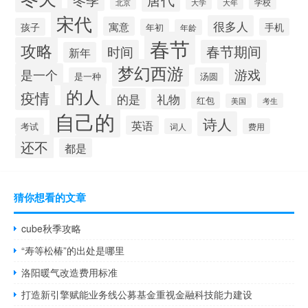
学校
北京
大学
大年
宋代
很多人
寓意
孩子
手机
年初
年龄
春节
攻略
时间
春节期间
新年
梦幻西游
游戏
是一个
是一种
汤圆
的人
疫情
的是
礼物
红包
考生
美国
自己的
诗人
英语
考试
词人
费用
还不
都是
猜你想看的文章
cube秋季攻略
“寿等松椿”的出处是哪里
洛阳暖气改造费用标准
打造新引擎赋能业务线公募基金重视金融科技能力建设