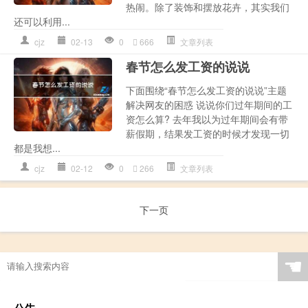
热闹。除了装饰和摆放花卉，其实我们
还可以利用...
cjz
02-13
0
666
文章列表
春节怎么发工资的说说
下面围绕“春节怎么发工资的说说”主题
解决网友的困惑 说说你们过年期间的工
资怎么算? 去年我以为过年期间会有带
薪假期，结果发工资的时候才发现一切
都是我想...
cjz
02-12
0
266
文章列表
下一页
☚