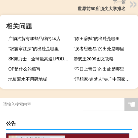
下一篇
世界前50所顶尖大学排名
相关问题
广物汽贸有哪些品牌的4s店
“陈王辞赋”的出处是哪里
“寂寥寒江深”的出处是哪里
“戾者思改易”的出处是哪里
SK海力士：全球最高速LPDDR5T移动DRAM与高通完成性能验证
游戏王2009图文攻略
OP是什么的缩写
“不日上青云”的出处是哪里
地板漏水不用砸地板
“理想家·追梦人”央广中国家居70年70人巡礼——鹏鸿木业集团赵玉林
☚
公告