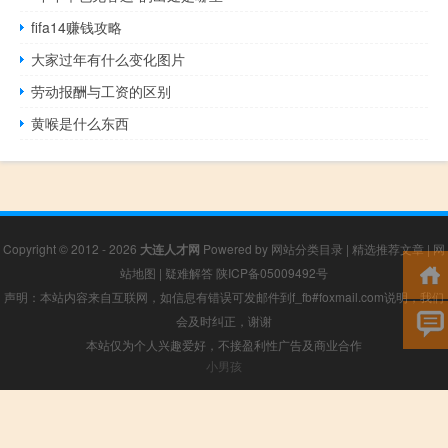
fifa14赚钱攻略
大家过年有什么变化图片
劳动报酬与工资的区别
黄喉是什么东西
Copyright © 2012 - 2026
大连人才网
Powered by
网站分类目录
|
精选推荐文章
|
网
站地图
|
疑难解答
陕ICP备05009492号
声明：本站内容来自互联网，如信息有错误可发邮件到f_fb#foxmail.com说明，我们
会及时纠正，谢谢
本站仅为个人兴趣爱好，不接盈利性广告及商业合作
小男孩