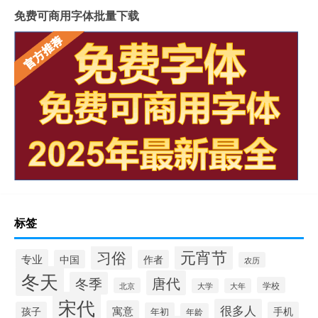
免费可商用字体批量下载
标签
元宵节
习俗
专业
中国
作者
农历
冬天
唐代
冬季
学校
北京
大学
大年
宋代
很多人
寓意
孩子
手机
年初
年龄