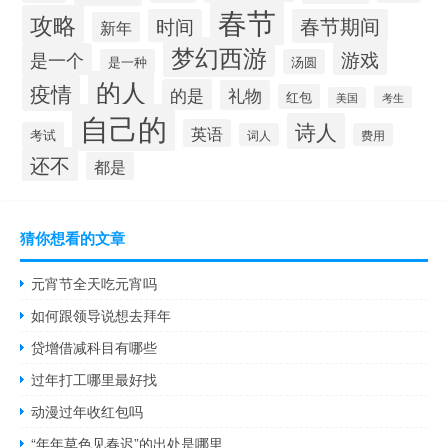
春节
攻略
时间
春节期间
新年
梦幻西游
游戏
是一个
是一种
汤圆
的人
疫情
的是
礼物
红包
考生
美国
自己的
诗人
英语
考试
词人
费用
还不
都是
猜你想看的文章
元宵节全天吃元宵吗
如何跟领导说想去拜年
贷增借减科目有哪些
过年打工哪里最好找
动漫过年收红包吗
“年年草色见春迟”的出处是哪里