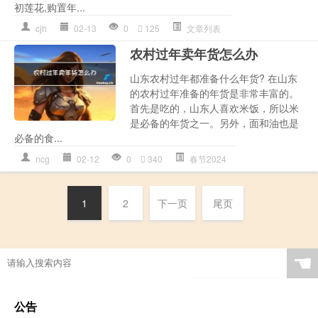
初莲花,购置年...
cjh
02-13
0
125
文章列表
农村过年卖年货怎么办
山东农村过年都准备什么年货? 在山东
的农村过年准备的年货是非常丰富的。
首先是吃的，山东人喜欢米饭，所以米
是必备的年货之一。另外，面和油也是
必备的食...
ncg
02-12
0
340
春节2024
1
2
下一页
尾页
☚
公告