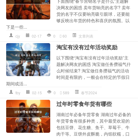
下面围绕“春节营销名字是什么”主题解
决网友的困惑 卖年货响亮的名字? 卖年
货的名字不仅要响亮吸引眼球，还要能
够反映出年货的特色和喜庆的氛围。以
下是一些...
cjy
02-17
0
60
文章列表
淘宝有没有过年活动奖励
以下围绕“淘宝有没有过年活动奖励”主
题解决网友的困惑 淘宝做任务攒福气什
么时候结束? 淘宝做任务攒福气的活动
时间是有限的，一般会在特定的节假日
期间或活...
tby
02-15
0
589
春节2024
过年时零食年货有哪些
湖南过年必备年货零食 湖南过年必备的
年货零食有很多种类，其中最受欢迎的
包括豆饼、花生糖、鱼干、草莓干、牛
肉干等。豆饼外皮酥脆，内馅软糯，口