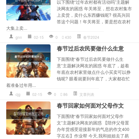
以下围绕“过年农村都有活动吗”主题解
决网友的困惑 年关将至，想在农村集市
上卖货，卖什么东西赚钱呢? 很高兴回
答这个问题！年关将至，要是想在农村
大集上卖...
gnn
02-15
0
430
春节2024
春节过后农民要做什么生意
下面围绕“春节过后农民要做什么生
意”主题解决网友的困惑 年底了，趁着
年底在农村家里做点什么小买卖可以挣
钱呢? 眼看就要到年底了，大家都在忙
着准备过年用...
cjg
02-15
0
86
文章列表
春节回家如何面对父母作文
下面围绕“春节回家如何面对父母作
文”主题解决网友的困惑 【陪伴父母置
办年货感受迎接新年的气息的作文400
字左右】作业帮 今天,我和姐姐去了易