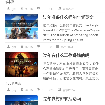
感丰富；...
gns
02-15
0
842
春节2024
过年准备什么样的年货英文
过年准备什么样的年货英文 The Englis
h word for \"年货\" is \"New Year\'s goo
ds\". The tradition of preparing special
items for the Spring Festival ...
gnz
02-15
0
28
春节2024
过年有什么工作赚钱的吗
年关将至，想在农村集市上卖货，卖什
么东西赚钱呢? 年关将至，农村集市是
一个赚钱的好地方。农村人喜欢购买实
用的物品，因此建议在农村大集上卖以
下几项商品...
gny
02-15
0
725
春节2024
过年农村都有活动吗