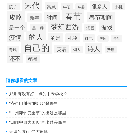
宋代
很多人
寓意
孩子
手机
年初
年龄
春节
攻略
时间
春节期间
新年
梦幻西游
游戏
是一个
是一种
汤圆
的人
疫情
的是
礼物
红包
考生
美国
自己的
诗人
英语
考试
词人
费用
还不
都是
猜你想看的文章
郑州有没有好一点的中专学校？
“齐虽山川殊”的出处是哪里
“一州茆竹变桑苧”的出处是哪里
“却作中原大国囚”的出处是哪里
尤里的复仇 任务攻略