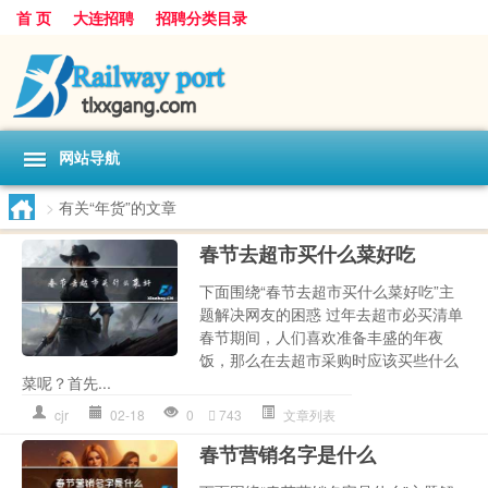
首 页
大连招聘
招聘分类目录
网站导航
>
有关“年货”的文章
春节去超市买什么菜好吃
下面围绕“春节去超市买什么菜好吃”主
题解决网友的困惑 过年去超市必买清单
春节期间，人们喜欢准备丰盛的年夜
饭，那么在去超市采购时应该买些什么
菜呢？首先...
cjr
02-18
0
743
文章列表
春节营销名字是什么