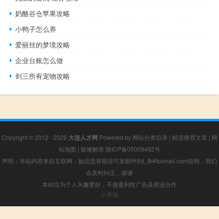
奶酪谷仓苹果攻略
小鸭子怎么养
爱丽丝的梦境攻略
企业台账怎么做
剑三所有宠物攻略
Copyright © 2012 - 2026
大连人才网
Powered by
网站分类目录
|
精选推荐文章
|
网
站地图
|
疑难解答
陕ICP备05009492号
声明：本站内容来自互联网，如信息有错误可发邮件到f_fb#foxmail.com说明，我们
会及时纠正，谢谢
本站仅为个人兴趣爱好，不接盈利性广告及商业合作
小男孩