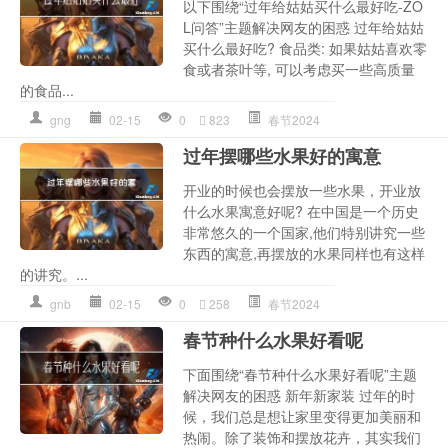
以下围绕“过年给姑姑买什么最好吃-ZO
L问答”主题解决网友的困惑 过年给姑姑
买什么最好吃? 食品类: 如果姑姑喜欢零
食或者茶叶等, 可以考虑买一些高质量
的食品...
gng
02-15
0
823
春节2024
过年摆哪些水果好的寓意
开业的时候也会摆放一些水果，开业放
什么水果寓意好呢? 在中国是一个历史
非常悠久的一个国家,他们特别讲究一些
东西的寓意,再摆放的水果同样也有这样
的讲究。...
gnb
02-15
0
258
春节2024
春节种什么水果好看呢
下面围绕“春节种什么水果好看呢”主题
解决网友的困惑 新年新家装 过年的时
候，我们总是想让家里变得更加美丽和
热闹。除了装饰和摆放花卉，其实我们