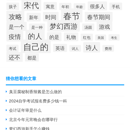
宋代
很多人
寓意
孩子
手机
年初
年龄
春节
攻略
时间
春节期间
新年
梦幻西游
游戏
是一个
是一种
汤圆
的人
疫情
的是
礼物
红包
考生
美国
自己的
诗人
英语
考试
词人
费用
还不
都是
猜你想看的文章
臭豆腐秘制香辣酱是怎么做的
2024自学考试报名费多少钱一科
会计证年审是什么
北京今年元宵晚会在哪举行
梦幻西游新手怎么赚钱