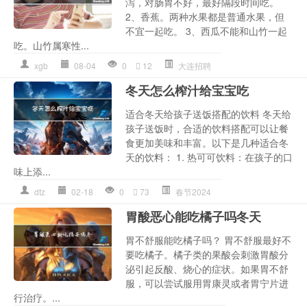
泻，对肠胃不好，最好隔段时间吃。
2、香蕉。两种水果都是普通水果，但
不宜一起吃。 3、西瓜不能和山竹一起
吃。山竹属寒性...
xgb
08-04
0
12
大连招聘
冬天怎么榨汁给宝宝吃
适合冬天给孩子送饭搭配的饮料 冬天给
孩子送饭时，合适的饮料搭配可以让餐
食更加美味和丰富。以下是几种适合冬
天的饮料： 1. 热可可饮料：在孩子的口
味上添...
dtz
02-18
0
73
春节2024
胃酸恶心能吃橘子吗冬天
胃不舒服能吃橘子吗？ 胃不舒服最好不
要吃橘子。橘子类的果酸会刺激胃酸分
泌引起反酸、烧心的症状。如果胃不舒
服，可以尝试服用胃康灵或者胃宁片进
行治疗。...