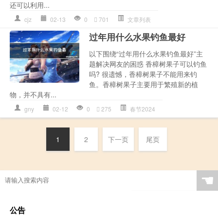
还可以利用...
cjz
02-13
0
701
文章列表
过年用什么水果钓鱼最好
以下围绕“过年用什么水果钓鱼最好”主
题解决网友的困惑 香樟树果子可以钓鱼
吗? 很遗憾，香樟树果子不能用来钓
鱼。香樟树果子主要用于繁殖新的植
物，并不具有...
gny
02-12
0
275
春节2024
1
2
下一页
尾页
☚
公告