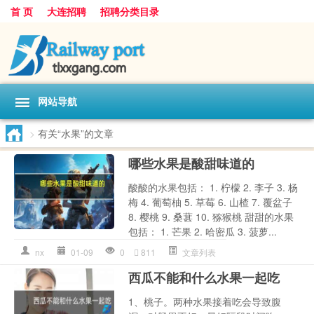
首 页
大连招聘
招聘分类目录
网站导航
>
有关“水果”的文章
哪些水果是酸甜味道的
酸酸的水果包括： 1. 柠檬 2. 李子 3. 杨
梅 4. 葡萄柚 5. 草莓 6. 山楂 7. 覆盆子
8. 樱桃 9. 桑葚 10. 猕猴桃 甜甜的水果
包括： 1. 芒果 2. 哈密瓜 3. 菠萝...
nx
01-09
0
811
文章列表
西瓜不能和什么水果一起吃
1、桃子。两种水果接着吃会导致腹