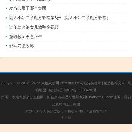
麦当劳属于哪个集团
魔方小站二阶魔方教程第3步（魔方小站二阶魔方教程）
过年怎么给女儿放鞭炮视频
篮球教练创意拜年
邪神幻境攻略
Copyright © 2012 - 2026
大连人才网
Powered by
网站分类目录
|
精选推荐文章
|
网
站地图
|
疑难解答
陕ICP备05009492号
声明：本站内容来自互联网，如信息有错误可发邮件到f_fb#foxmail.com说明，我们
会及时纠正，谢谢
本站仅为个人兴趣爱好，不接盈利性广告及商业合作
小男孩