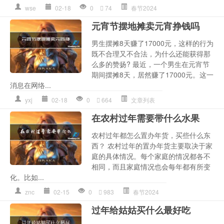
wse
02-18
0
74
春节2024
元宵节摆地摊卖元宵挣钱吗
男生摆摊8天赚了17000元，这样的行为
既不合理又不合法，为什么还能获得那
么多的赞扬? 最近，一个男生在元宵节
期间摆摊8天，居然赚了17000元。这一
消息在网络...
yxj
02-18
0
664
文章列表
在农村过年需要带什么水果
农村过年都怎么置办年货，买些什么东
西？ 农村过年的置办年货主要取决于家
庭的具体情况。每个家庭的情况都各不
相同，而且家庭情况也会每年都有所变
化。比如...
znc
02-15
0
983
春节2024
过年给姑姑买什么最好吃