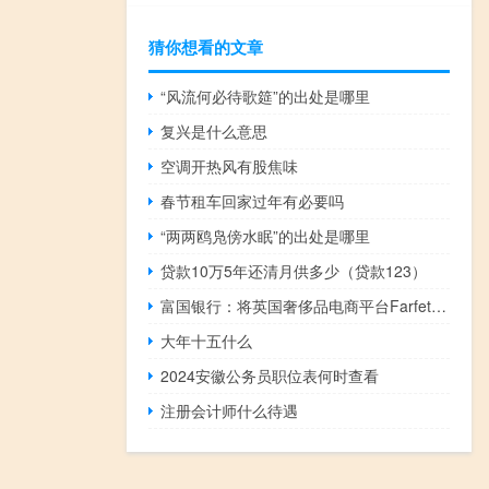
猜你想看的文章
“风流何必待歌筵”的出处是哪里
复兴是什么意思
空调开热风有股焦味
春节租车回家过年有必要吗
“两两鸥凫傍水眠”的出处是哪里
贷款10万5年还清月供多少（贷款123）
富国银行：将英国奢侈品电商平台Farfetch目标价从18美元下调至13美元维持“增持”评级
大年十五什么
2024安徽公务员职位表何时查看
注册会计师什么待遇