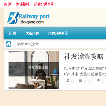
首 页
大连招聘
招聘分类目录
首 页
大连招聘
招聘分类目录
>
作者“sfl”的文章
神发溜溜攻略
以下围绕“神发溜溜攻略
吗? 其中,大量粉丝更是把
sfl
04-24
0