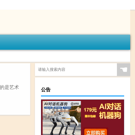
☚
真的是艺术
公告