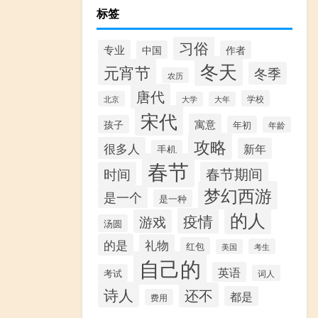
标签
习俗
专业
中国
作者
冬天
元宵节
冬季
农历
唐代
学校
北京
大学
大年
宋代
寓意
孩子
年初
年龄
攻略
很多人
新年
手机
春节
时间
春节期间
梦幻西游
是一个
是一种
的人
疫情
游戏
汤圆
的是
礼物
红包
考生
美国
自己的
英语
考试
词人
诗人
还不
都是
费用